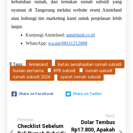
kebutuhan rumah, dan temukan rumah subsidi yang 
nyaman di Tangerang melalui website resmi Annieland 
atau hubungi tim marketing kami untuk penjelasan lebih 
lanjut.
Kunjungi Annieland: 
annieland.co.id
WhatsApp: 
wa.me/08111212888
🔖Tags:
Annieland
batas penghasilan rumah subsidi
hunian pertama
KPR subsidi
rumah subsidi
rumah subsidi 2026
syarat rumah subsidi
Share on Facebook
Share on Twitter
Next
Previous
Dolar Tembus
Checklist Sebelum
Rp17.800, Apakah