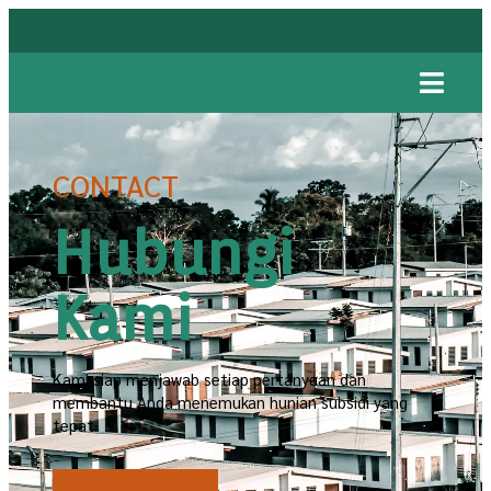
CONTACT
Hubungi
Kami
Kami siap menjawab setiap pertanyaan dan
membantu Anda menemukan hunian subsidi yang
tepat.